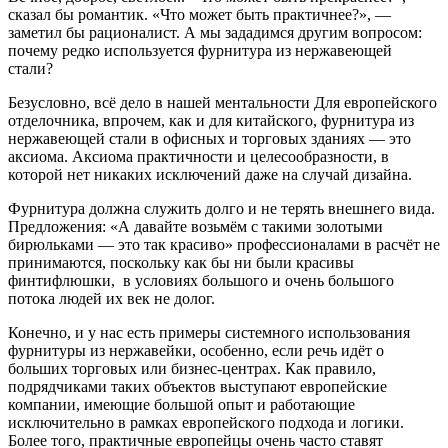
сказал бы романтик. «Что может быть практичнее?», —
заметил бы рационалист. А мы зададимся другим вопросом:
почему редко используется фурнитура из нержавеющей
стали?
Безусловно, всё дело в нашей ментальности Для европейского
отделочника, впрочем, как и для китайского, фурнитура из
нержавеющей стали в офисных и торговых зданиях — это
аксиома. Аксиома практичности и целесообразности, в
которой нет никаких исключений даже на случай дизайна.
Фурнитура должна служить долго и не терять внешнего вида.
Предложения: «А давайте возьмём с такими золотыми
бирюльками — это так красиво» профессионалами в расчёт не
принимаются, поскольку как бы ни были красивы
финтифлюшки, в условиях большого и очень большого
потока людей их век не долог.
Конечно, и у нас есть примеры системного использования
фурнитуры из нержавейки, особенно, если речь идёт о
больших торговых или бизнес-центрах. Как правило,
подрядчиками таких объектов выступают европейские
компании, имеющие большой опыт и работающие
исключительно в рамках европейского подхода и логики.
Более того, практичные европейцы очень часто ставят