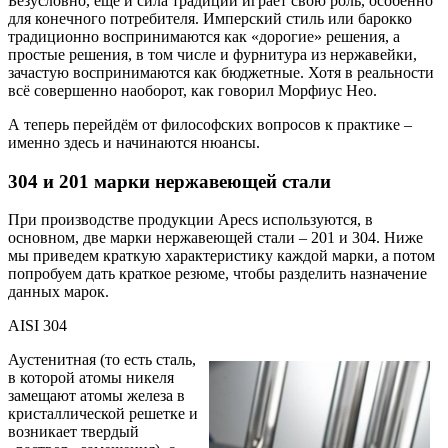
Безусловно, ещё и сила традиций играет свою роль, особенно
для конечного потребителя. Имперский стиль или барокко
традиционно воспринимаются как «дорогие» решения, а
простые решения, в том числе и фурнитура из нержавейки,
зачастую воспринимаются как бюджетные. Хотя в реальности
всё совершенно наоборот, как говорил Морфиус Нео.
А теперь перейдём от философских вопросов к практике –
именно здесь и начинаются нюансы.
304 и 201 марки нержавеющей стали
При производстве продукции Apecs используются, в
основном, две марки нержавеющей стали – 201 и 304. Ниже
мы приведем краткую характеристику каждой марки, а потом
попробуем дать краткое резюме, чтобы разделить назначение
данных марок.
AISI 304
Аустенитная (то есть сталь,
в которой атомы никеля
замещают атомы железа в
кристаллической решетке и
возникает твердый