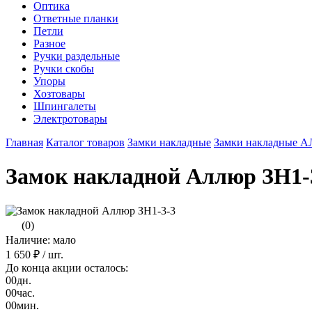
Оптика
Ответные планки
Петли
Разное
Ручки раздельные
Ручки скобы
Упоры
Хозтовары
Шпингалеты
Электротовары
Главная
Каталог товаров
Замки накладные
Замки накладные 
Замок накладной Аллюр ЗН1-
(0)
Наличие: мало
1 650 ₽
/ шт.
До конца акции осталось:
00
дн.
00
час.
00
мин.