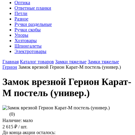
Оптика
Ответные планки
Петли
Разное
Ручки раздельные
Ручки скобы
Упоры
Хозтовары
Шпингалеты
Электротовары
Главная
Каталог товаров
Замки тяжелые
Замки тяжелые
Герион
Замок врезной Герион Карат-М постель (универ.)
Замок врезной Герион Карат-
М постель (универ.)
(0)
Наличие: мало
2 615 ₽
/ шт.
До конца акции осталось: