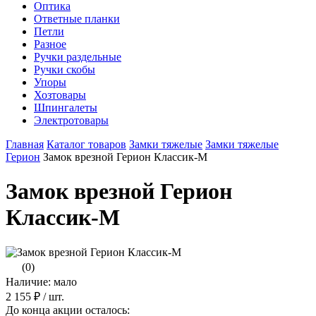
Оптика
Ответные планки
Петли
Разное
Ручки раздельные
Ручки скобы
Упоры
Хозтовары
Шпингалеты
Электротовары
Главная
Каталог товаров
Замки тяжелые
Замки тяжелые
Герион
Замок врезной Герион Классик-М
Замок врезной Герион
Классик-М
(0)
Наличие: мало
2 155 ₽
/ шт.
До конца акции осталось: