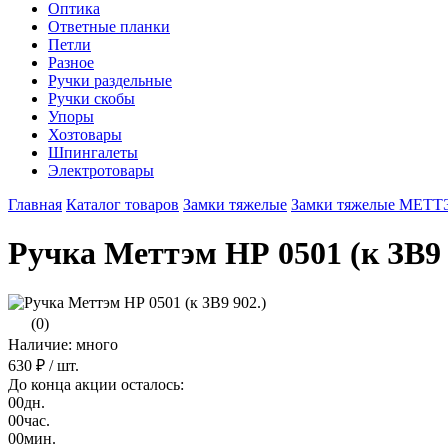
Оптика
Ответные планки
Петли
Разное
Ручки раздельные
Ручки скобы
Упоры
Хозтовары
Шпингалеты
Электротовары
Главная
Каталог товаров
Замки тяжелые
Замки тяжелые МЕТТ
Ручка Меттэм НР 0501 (к ЗВ9 
(0)
Наличие: много
630 ₽
/ шт.
До конца акции осталось:
00
дн.
00
час.
00
мин.