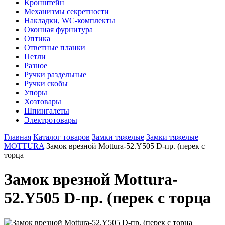
Кронштейн
Механизмы секретности
Накладки, WC-комплекты
Оконная фурнитура
Оптика
Ответные планки
Петли
Разное
Ручки раздельные
Ручки скобы
Упоры
Хозтовары
Шпингалеты
Электротовары
Главная
Каталог товаров
Замки тяжелые
Замки тяжелые
MOTTURA
Замок врезной Mottura-52.Y505 D-пр. (перек с
торца
Замок врезной Mottura-
52.Y505 D-пр. (перек с торца