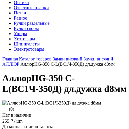
Оптика
Ответные планки
Петли
Разное
Ручки раздельные
Ручки скобы
Упоры
Хозтовары
Шпингалеты
Электротовары
Главная
Каталог товаров
Замки висячий
Замки висячий
АЛЛЮР
АллюрHG-350 C-L(BC1Ч-350Д) дл.дужка d8мм
АллюрHG-350 C-
L(BC1Ч-350Д) дл.дужка d8мм
(0)
Нет в наличии
255 ₽
/ шт.
До конца акции осталось: