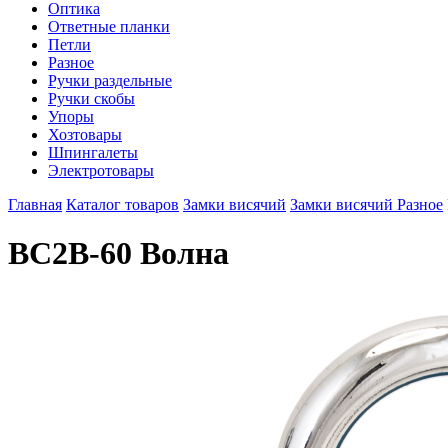
Оптика
Ответные планки
Петли
Разное
Ручки раздельные
Ручки скобы
Упоры
Хозтовары
Шпингалеты
Электротовары
Главная
Каталог товаров
Замки висячий
Замки висячий Разное
ВС2В-60 Волна