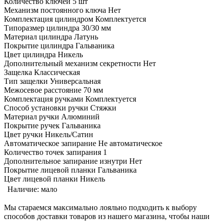
Количество ключей 5 шт
Механизм постоянного ключа Нет
Комплектация цилиндром Комплектуется
Типоразмер цилиндра 30/30 мм
Материал цилиндра Латунь
Покрытие цилиндра Гальваника
Цвет цилиндра Никель
Дополнительный механизм секретности Нет
Защелка Классическая
Тип защелки Универсальная
Межосевое расстояние 70 мм
Комплектация ручками Комплектуется
Способ установки ручки Стяжки
Материал ручки Алюминий
Покрытие ручек Гальваника
Цвет ручки Никель/Cатин
Автоматическое запирание Не автоматическое
Количество точек запирания 1
Дополнительное запирание изнутри Нет
Покрытие лицевой планки Гальваника
Цвет лицевой планки Никель
Наличие:
мало
Мы стараемся максимально лояльно подходить к выбору
способов доставки товаров из нашего магазина, чтобы наши