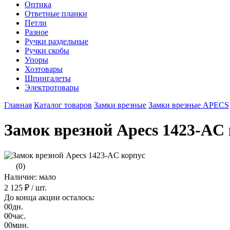
Оптика
Ответные планки
Петли
Разное
Ручки раздельные
Ручки скобы
Упоры
Хозтовары
Шпингалеты
Электротовары
Главная
Каталог товаров
Замки врезные
Замки врезные APECS
Замок врезной Apecs 1423-AC
(0)
Наличие: мало
2 125 ₽
/ шт.
До конца акции осталось:
00
дн.
00
час.
00
мин.