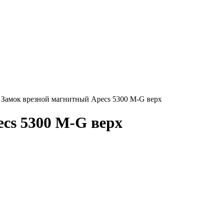
Замок врезной магнитный Apecs 5300 M-G верх
cs 5300 M-G верх