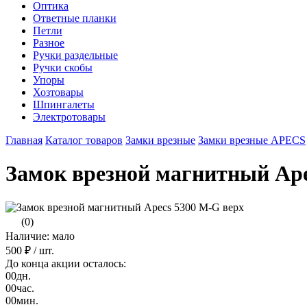
Оптика
Ответные планки
Петли
Разное
Ручки раздельные
Ручки скобы
Упоры
Хозтовары
Шпингалеты
Электротовары
Главная
Каталог товаров
Замки врезные
Замки врезные APECS
Замок врезной магнитный Ape
(0)
Наличие: мало
500 ₽
/ шт.
До конца акции осталось:
00
дн.
00
час.
00
мин.