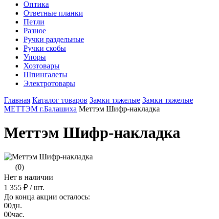
Оптика
Ответные планки
Петли
Разное
Ручки раздельные
Ручки скобы
Упоры
Хозтовары
Шпингалеты
Электротовары
Главная
Каталог товаров
Замки тяжелые
Замки тяжелые
МЕТТЭМ г.Балашиха
Меттэм Шифр-накладка
Меттэм Шифр-накладка
(0)
Нет в наличии
1 355 ₽
/ шт.
До конца акции осталось:
00
дн.
00
час.